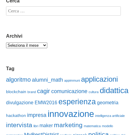
Cerca
Archivi
Tag
applicazioni
algoritmo
alumni_math
appimmuni
didattica
cagir
comunicazione
blockchain
brand
cultura
esperienza
divulgazione
EMW2016
geometria
innovazione
impresa
hackathon
intelligenza artificiale
intervista
marketing
maker
libri
matematica
modello
politica
MyBestDistrict