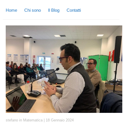
Home
Chi sono
Il Blog
Contatti
stefano
in
Matematica
|
18 Gennaio 2024