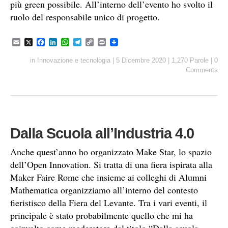
più green possibile. All’interno dell’evento ho svolto il
ruolo del responsabile unico di progetto.
E
X
F
L
W
T
C
P
m
a
i
h
e
o
r
a
c
n
a
l
p
i
in
Innovazione e tecnologia
|
5 Dicembre 2020
|
1,270 Parole
|
0
i
e
k
t
e
y
n
Comments
l
b
e
s
g
L
t
o
d
A
r
i
o
I
p
a
n
k
n
p
m
k
Dalla Scuola all’Industria 4.0
Anche quest’anno ho organizzato Make Star, lo spazio
dell’Open Innovation. Si tratta di una fiera ispirata alla
Maker Faire Rome che insieme ai colleghi di Alumni
Mathematica organizziamo all’interno del contesto
fieristisco della Fiera del Levante. Tra i vari eventi, il
principale è stato probabilmente quello che mi ha
coinvolto come moderatore dal titolo “Dalla scuola