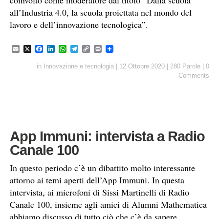
all’Industria 4.0, la scuola proiettata nel mondo del
lavoro e dell’innovazione tecnologica”.
E
X
F
L
W
T
C
P
m
a
i
h
e
o
r
a
c
n
a
l
p
i
in
Innovazione e tecnologia
|
12 Ottobre 2020
|
280 Parole
|
0
i
e
k
t
e
y
n
Comments
l
b
e
s
g
L
t
o
d
A
r
i
o
I
p
a
n
k
n
p
m
k
App Immuni: intervista a Radio
Canale 100
In questo periodo c’è un dibattito molto interessante
attorno ai temi aperti dell’App Immuni. In questa
intervista, ai microfoni di Sissi Martinelli di Radio
Canale 100, insieme agli amici di Alumni Mathematica
abbiamo discusso di tutto ciò che c’è da sapere