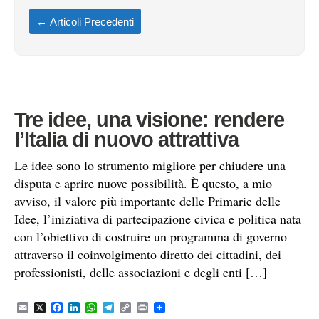
←
Articoli Precedenti
Tre idee, una visione: rendere
l’Italia di nuovo attrattiva
Le idee sono lo strumento migliore per chiudere una
disputa e aprire nuove possibilità. È questo, a mio
avviso, il valore più importante delle Primarie delle
Idee, l’iniziativa di partecipazione civica e politica nata
con l’obiettivo di costruire un programma di governo
attraverso il coinvolgimento diretto dei cittadini, dei
professionisti, delle associazioni e degli enti […]
E
X
F
L
W
T
C
P
m
a
i
h
e
o
r