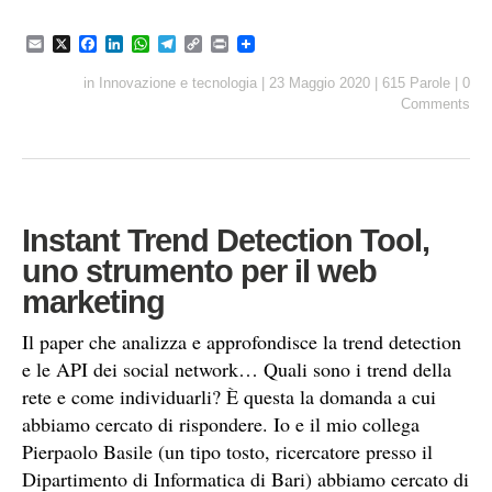
E
X
F
L
W
T
C
P
m
a
i
h
e
o
r
a
c
n
a
l
p
i
in
Innovazione e tecnologia
|
23 Maggio 2020
|
615 Parole
|
0
i
e
k
t
e
y
n
Comments
l
b
e
s
g
L
t
o
d
A
r
i
o
I
p
a
n
k
n
p
m
k
Instant Trend Detection Tool,
uno strumento per il web
marketing
Il paper che analizza e approfondisce la trend detection
e le API dei social network… Quali sono i trend della
rete e come individuarli? È questa la domanda a cui
abbiamo cercato di rispondere. Io e il mio collega
Pierpaolo Basile (un tipo tosto, ricercatore presso il
Dipartimento di Informatica di Bari) abbiamo cercato di