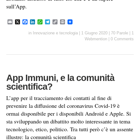
sull’App.
E
X
F
L
W
T
C
P
m
a
i
h
e
o
r
a
c
n
a
l
p
i
in
Innovazione e tecnologia
|
1 Giugno 2020
|
70 Parole
|
1
i
e
k
t
e
y
n
Webmention
|
0 Comments
l
b
e
s
g
L
t
o
d
A
r
i
o
I
p
a
n
k
n
p
m
k
App Immuni, e la comunità
scientifica?
L’app per il tracciamento dei contatti al fine di
prevenire la diffusione del coronavirus Covid-19 è
ormai disponibile per i disponibili Android e Apple. Si
sta sviluppando un dibattito molto interessante in tema
tecnologico, etico, politico. Tra tutti però c’è un assente
illustre: la comunità scientifica