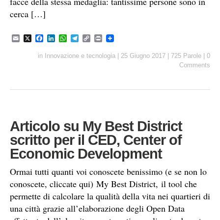
facce della stessa medaglia: tantissime persone sono in
cerca […]
E
X
F
L
W
T
C
P
m
a
i
h
e
o
r
a
c
n
a
l
p
i
in
Innovazione e tecnologia
|
25 Giugno 2017
|
725 Parole
|
0
i
e
k
t
e
y
n
Comments
l
b
e
s
g
L
t
o
d
A
r
i
o
I
p
a
n
k
n
p
m
k
Articolo su My Best District
scritto per il CED, Center of
Economic Development
Ormai tutti quanti voi conoscete benissimo (e se non lo
conoscete, cliccate qui) My Best District, il tool che
permette di calcolare la qualità della vita nei quartieri di
una città grazie all’elaborazione degli Open Data