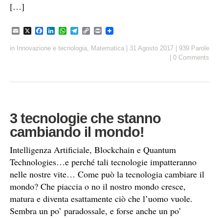
[…]
E
X
F
L
W
T
C
P
m
a
i
h
e
o
r
a
c
n
a
l
p
i
in
Innovazione e tecnologia
,
Matematica
|
31 Agosto 2017
|
939 Parole
i
e
k
t
e
y
n
|
0 Comments
l
b
e
s
g
L
t
o
d
A
r
i
o
I
p
a
n
k
n
p
m
k
3 tecnologie che stanno
cambiando il mondo!
Intelligenza Artificiale, Blockchain e Quantum
Technologies…e perché tali tecnologie impatteranno
nelle nostre vite… Come può la tecnologia cambiare il
mondo? Che piaccia o no il nostro mondo cresce,
matura e diventa esattamente ciò che l’uomo vuole.
Sembra un po’ paradossale, e forse anche un po’