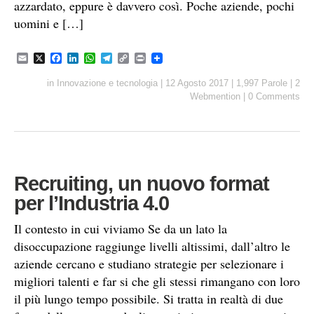
azzardato, eppure è davvero così. Poche aziende, pochi
uomini e […]
E
X
F
L
W
T
C
P
m
a
i
h
e
o
r
a
c
n
a
l
p
i
in
Innovazione e tecnologia
|
12 Agosto 2017
|
1,997 Parole
|
2
i
e
k
t
e
y
n
Webmention
|
0 Comments
l
b
e
s
g
L
t
o
d
A
r
i
o
I
p
a
n
k
n
p
m
k
Recruiting, un nuovo format
per l’Industria 4.0
Il contesto in cui viviamo Se da un lato la
disoccupazione raggiunge livelli altissimi, dall’altro le
aziende cercano e studiano strategie per selezionare i
migliori talenti e far si che gli stessi rimangano con loro
il più lungo tempo possibile. Si tratta in realtà di due