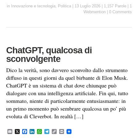
a
c
n
a
l
p
i
in
Innovazione e tecnologia
,
Politica
|
13 Luglio 2026
|
1,157 Parole
|
1
i
e
k
t
e
y
n
Webmention
|
0 Comments
l
b
e
s
g
L
t
o
d
A
r
i
o
I
p
a
n
k
n
p
m
k
ChatGPT, qualcosa di
sconvolgente
Dico la verità, sono davvero sconvolto dallo strumento
diffuso in questi giorni da quel birbante di Elon Musk.
ChatGPT è un sistema di chat dove chiunque può
dialogare con una intelligenza artificiale. Fin qui, tutto
sommato, niente di particolarmente entusiasmante: in
un primo momento può sembrare qualcosa un po’ più
evoluta di Cleverbot. In realtà […]
E
X
F
L
W
T
C
P
m
a
i
h
e
o
r