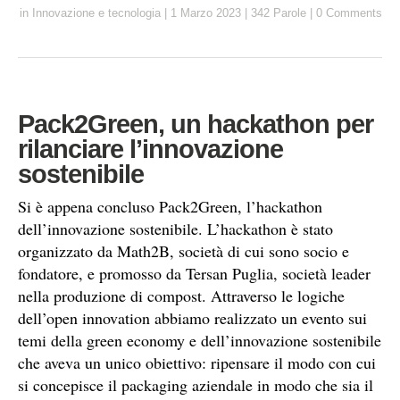
a
c
n
a
l
p
i
in
Innovazione e tecnologia
|
1 Marzo 2023
|
342 Parole
|
0 Comments
i
e
k
t
e
y
n
l
b
e
s
g
L
t
o
d
A
r
i
o
I
p
a
n
k
n
p
m
k
Pack2Green, un hackathon per
rilanciare l’innovazione
sostenibile
Si è appena concluso Pack2Green, l’hackathon
dell’innovazione sostenibile. L’hackathon è stato
organizzato da Math2B, società di cui sono socio e
fondatore, e promosso da Tersan Puglia, società leader
nella produzione di compost. Attraverso le logiche
dell’open innovation abbiamo realizzato un evento sui
temi della green economy e dell’innovazione sostenibile
che aveva un unico obiettivo: ripensare il modo con cui
si concepisce il packaging aziendale in modo che sia il