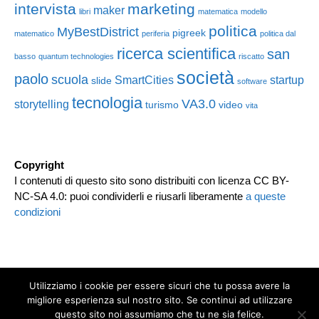
intervista
marketing
maker
libri
matematica
modello
politica
MyBestDistrict
pigreek
matematico
periferia
politica dal
ricerca scientifica
san
basso
quantum technologies
riscatto
società
paolo
scuola
SmartCities
startup
slide
software
tecnologia
VA3.0
storytelling
turismo
video
vita
Copyright
I contenuti di questo sito sono distribuiti con licenza CC BY-
NC-SA 4.0: puoi condividerli e riusarli liberamente
a queste
condizioni
Utilizziamo i cookie per essere sicuri che tu possa avere la
migliore esperienza sul nostro sito. Se continui ad utilizzare
questo sito noi assumiamo che tu ne sia felice.