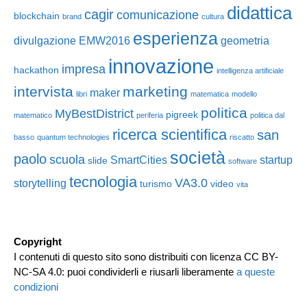
didattica
cagir
comunicazione
blockchain
brand
cultura
esperienza
divulgazione
EMW2016
geometria
innovazione
impresa
hackathon
intelligenza artificiale
intervista
marketing
maker
libri
matematica
modello
politica
MyBestDistrict
pigreek
matematico
periferia
politica dal
ricerca scientifica
san
basso
quantum technologies
riscatto
società
paolo
scuola
SmartCities
startup
slide
software
tecnologia
VA3.0
storytelling
turismo
video
vita
Copyright
I contenuti di questo sito sono distribuiti con licenza CC BY-
NC-SA 4.0: puoi condividerli e riusarli liberamente
a queste
condizioni