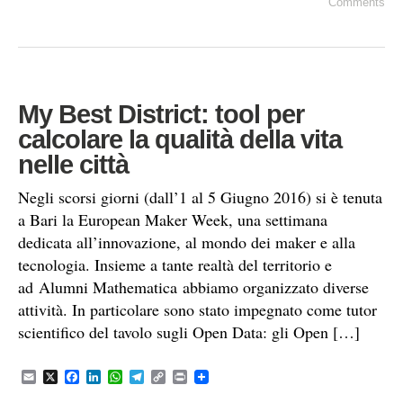
Comments
l
b
e
s
g
L
t
o
d
A
r
i
o
I
p
a
n
k
n
p
m
k
My Best District: tool per
calcolare la qualità della vita
nelle città
Negli scorsi giorni (dall’1 al 5 Giugno 2016) si è tenuta
a Bari la European Maker Week, una settimana
dedicata all’innovazione, al mondo dei maker e alla
tecnologia. Insieme a tante realtà del territorio e
ad Alumni Mathematica abbiamo organizzato diverse
attività. In particolare sono stato impegnato come tutor
scientifico del tavolo sugli Open Data: gli Open […]
E
X
F
L
W
T
C
P
m
a
i
h
e
o
r