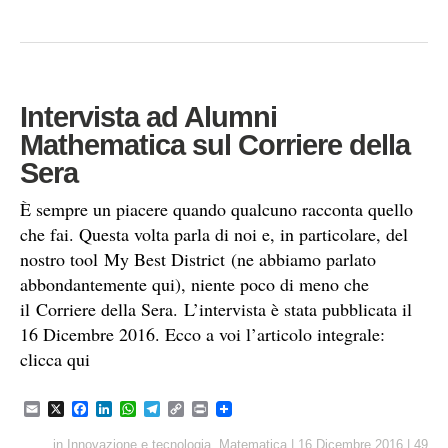
l
b
e
s
g
L
t
o
d
A
r
i
o
I
p
a
n
k
n
p
m
k
Intervista ad Alumni
Mathematica sul Corriere della
Sera
È sempre un piacere quando qualcuno racconta quello
che fai. Questa volta parla di noi e, in particolare, del
nostro tool My Best District (ne abbiamo parlato
abbondantemente qui), niente poco di meno che
il Corriere della Sera. L’intervista è stata pubblicata il
16 Dicembre 2016. Ecco a voi l’articolo integrale:
clicca qui
E
X
F
L
W
T
C
P
m
a
i
h
e
o
r
a
c
n
a
l
p
i
in
Innovazione e tecnologia
,
Matematica
|
16 Dicembre 2016
|
49