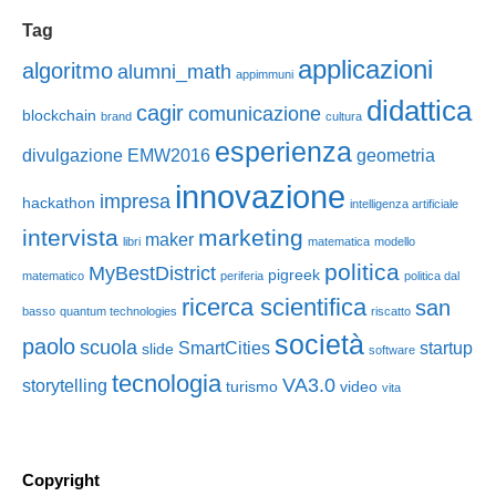
Tag
applicazioni
algoritmo
alumni_math
appimmuni
didattica
cagir
comunicazione
blockchain
brand
cultura
esperienza
divulgazione
EMW2016
geometria
innovazione
impresa
hackathon
intelligenza artificiale
intervista
marketing
maker
libri
matematica
modello
politica
MyBestDistrict
pigreek
matematico
periferia
politica dal
ricerca scientifica
san
basso
quantum technologies
riscatto
società
paolo
scuola
SmartCities
startup
slide
software
tecnologia
VA3.0
storytelling
turismo
video
vita
Copyright