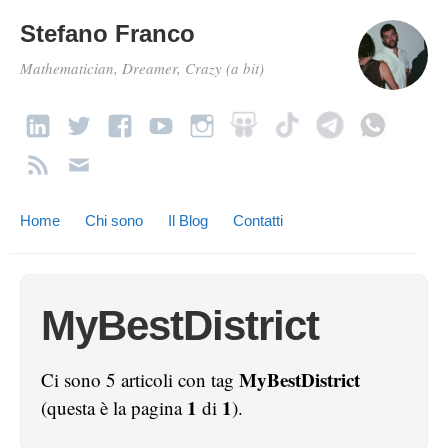
Stefano Franco
Mathematician, Dreamer, Crazy (a bit)
Home
Chi sono
Il Blog
Contatti
MyBestDistrict
MyBestDistrict
Ci sono 5 articoli con tag
1
1
(questa è la pagina
di
).