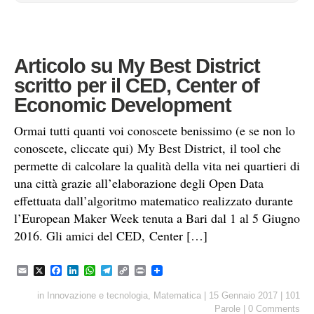
Articolo su My Best District
scritto per il CED, Center of
Economic Development
Ormai tutti quanti voi conoscete benissimo (e se non lo
conoscete, cliccate qui) My Best District, il tool che
permette di calcolare la qualità della vita nei quartieri di
una città grazie all’elaborazione degli Open Data
effettuata dall’algoritmo matematico realizzato durante
l’European Maker Week tenuta a Bari dal 1 al 5 Giugno
2016. Gli amici del CED, Center […]
E
X
F
L
W
T
C
P
m
a
i
h
e
o
r
a
c
n
a
l
p
i
in
Innovazione e tecnologia
,
Matematica
|
15 Gennaio 2017
|
101
i
e
k
t
e
y
n
Parole
|
0 Comments