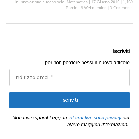
a
c
n
a
l
p
i
in
Innovazione e tecnologia
,
Matematica
|
17 Giugno 2016
|
1,169
i
e
k
t
e
y
n
Parole
|
6 Webmention
|
0 Comments
l
b
e
s
g
L
t
o
d
A
r
i
o
I
p
a
n
k
n
p
m
k
Iscriviti
per
non perdere nessun nuovo articolo
Non invio spam! Leggi la
Informativa sulla privacy
per
avere maggiori informazioni.