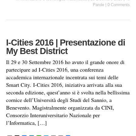
i
e
k
t
e
y
n
Parole
|
0 Comments
l
b
e
s
g
L
t
o
d
A
r
i
o
I
p
a
n
k
n
p
m
k
I-Cities 2016 | Presentazione di
My Best District
Il 29 e 30 Settembre 2016 ho avuto il grande onore di
partecipare ad I-Cities 2016, una conferenza
accademica internazionale incentrata sui temi delle
Smart City. I-Cities 2016, iniziativa arrivata alla sua
seconda edizione, quest’anno si è svolta nella bellissima
cornice dell’Università degli Studi del Sannio, a
Benevento. Magistralmente organizzata da CINI,
Consorzio Interuniversitario Nazionale per
l’Informatica, […]