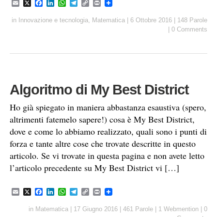
E
X
F
L
W
T
C
P
m
a
i
h
e
o
r
a
c
n
a
l
p
i
in
Innovazione e tecnologia
,
Matematica
|
6 Ottobre 2016
|
148 Parole
i
e
k
t
e
y
n
|
0 Comments
l
b
e
s
g
L
t
o
d
A
r
i
o
I
p
a
n
k
n
p
m
k
Algoritmo di My Best District
Ho già spiegato in maniera abbastanza esaustiva (spero,
altrimenti fatemelo sapere!) cosa è My Best District,
dove e come lo abbiamo realizzato, quali sono i punti di
forza e tante altre cose che trovate descritte in questo
articolo. Se vi trovate in questa pagina e non avete letto
l’articolo precedente su My Best District vi […]
E
X
F
L
W
T
C
P
m
a
i
h
e
o
r
a
c
n
a
l
p
i
in
Matematica
|
17 Giugno 2016
|
461 Parole
|
1 Webmention
|
0
i
e
k
t
e
y
n