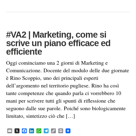
o
d
A
r
i
o
I
p
a
n
k
n
p
m
k
#VA2 | Marketing, come si
scrive un piano efficace ed
efficiente
Oggi cominciamo una 2 giorni di Marketing e
Comunicazione. Docente del modulo delle due giornate
è Rino Scoppio, uno dei principali esperti
dell’argomento nel territorio pugliese. Rino ha così
tante competenze che quando parla ci vorrebbero 10
mani per scrivere tutti gli spunti di riflessione che
seguono dalle sue parole. Poiché sono biologicamente
limitato, sintetizzo ciò che […]
E
X
F
L
W
T
C
P
m
a
i
h
e
o
r