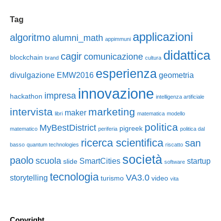
Tag
applicazioni
algoritmo
alumni_math
appimmuni
didattica
cagir
comunicazione
blockchain
brand
cultura
esperienza
divulgazione
EMW2016
geometria
innovazione
impresa
hackathon
intelligenza artificiale
intervista
marketing
maker
libri
matematica
modello
politica
MyBestDistrict
pigreek
matematico
periferia
politica dal
ricerca scientifica
san
basso
quantum technologies
riscatto
società
paolo
scuola
SmartCities
startup
slide
software
tecnologia
VA3.0
storytelling
turismo
video
vita
Copyright