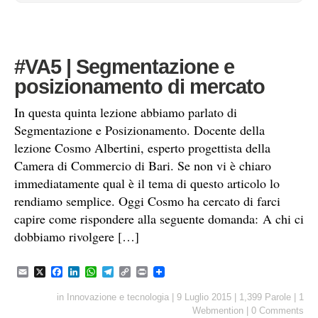
#VA5 | Segmentazione e
posizionamento di mercato
In questa quinta lezione abbiamo parlato di
Segmentazione e Posizionamento. Docente della
lezione Cosmo Albertini, esperto progettista della
Camera di Commercio di Bari. Se non vi è chiaro
immediatamente qual è il tema di questo articolo lo
rendiamo semplice. Oggi Cosmo ha cercato di farci
capire come rispondere alla seguente domanda: A chi ci
dobbiamo rivolgere […]
E
X
F
L
W
T
C
P
m
a
i
h
e
o
r
a
c
n
a
l
p
i
in
Innovazione e tecnologia
|
9 Luglio 2015
|
1,399 Parole
|
1
i
e
k
t
e
y
n
Webmention
|
0 Comments
l
b
e
s
g
L
t