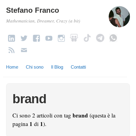
Stefano Franco
Mathematician, Dreamer, Crazy (a bit)
Home
Chi sono
Il Blog
Contatti
brand
brand
Ci sono 2 articoli con tag
(questa è la
1
1
pagina
di
).