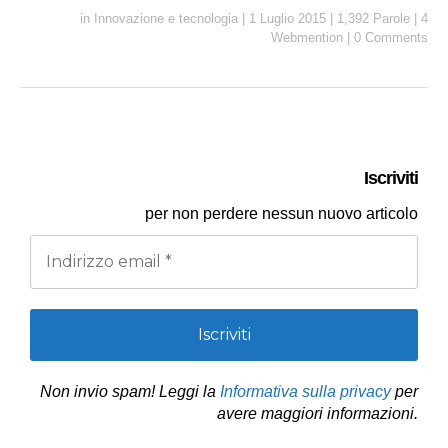
a
c
n
a
l
p
i
in
Innovazione e tecnologia
|
1 Luglio 2015
|
1,392 Parole
|
4
i
e
k
t
e
y
n
Webmention
|
0 Comments
l
b
e
s
g
L
t
o
d
A
r
i
o
I
p
a
n
k
n
p
m
k
Iscriviti
per
non perdere nessun nuovo articolo
Non invio spam! Leggi la
Informativa sulla privacy
per
avere maggiori informazioni.