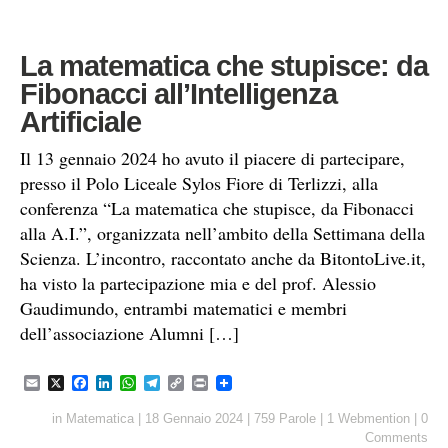
La matematica che stupisce: da
Fibonacci all’Intelligenza
Artificiale
Il 13 gennaio 2024 ho avuto il piacere di partecipare,
presso il Polo Liceale Sylos Fiore di Terlizzi, alla
conferenza “La matematica che stupisce, da Fibonacci
alla A.I.”, organizzata nell’ambito della Settimana della
Scienza. L’incontro, raccontato anche da BitontoLive.it,
ha visto la partecipazione mia e del prof. Alessio
Gaudimundo, entrambi matematici e membri
dell’associazione Alumni […]
E
X
F
L
W
T
C
P
m
a
i
h
e
o
r
a
c
n
a
l
p
i
in
Matematica
|
18 Gennaio 2024
|
759 Parole
|
1 Webmention
|
0
i
e
k
t
e
y
n
Comments
l
b
e
s
g
L
t