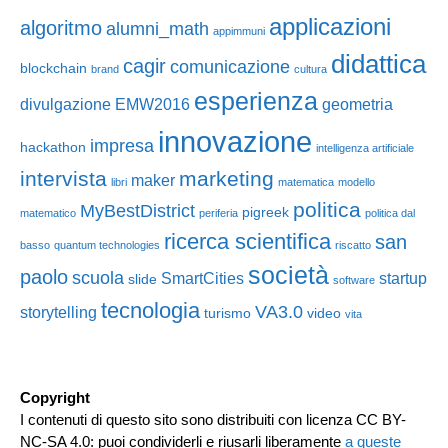
applicazioni
algoritmo
alumni_math
appimmuni
didattica
cagir
comunicazione
blockchain
brand
cultura
esperienza
divulgazione
EMW2016
geometria
innovazione
impresa
hackathon
intelligenza artificiale
intervista
marketing
maker
libri
matematica
modello
politica
MyBestDistrict
pigreek
matematico
periferia
politica dal
ricerca scientifica
san
basso
quantum technologies
riscatto
società
paolo
scuola
SmartCities
startup
slide
software
tecnologia
VA3.0
storytelling
turismo
video
vita
Copyright
I contenuti di questo sito sono distribuiti con licenza CC BY-
NC-SA 4.0: puoi condividerli e riusarli liberamente
a queste