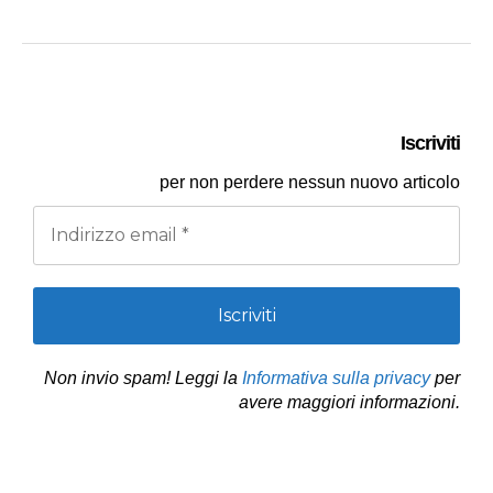
o
d
A
r
i
o
I
p
a
n
k
n
p
m
k
Iscriviti
per
non perdere nessun nuovo articolo
Non invio spam! Leggi la
Informativa sulla privacy
per
avere maggiori informazioni.