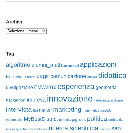
Archivi
Tag
applicazioni
algoritmo
alumni_math
appimmuni
didattica
cagir
comunicazione
blockchain
brand
cultura
esperienza
divulgazione
EMW2016
geometria
innovazione
impresa
hackathon
intelligenza artificiale
intervista
marketing
maker
libri
matematica
modello
politica
MyBestDistrict
pigreek
matematico
periferia
politica dal
ricerca scientifica
san
basso
quantum technologies
riscatto