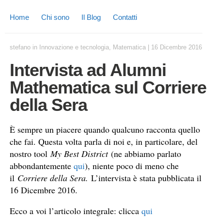
Home
Chi sono
Il Blog
Contatti
stefano
in
Innovazione e tecnologia
,
Matematica
|
16 Dicembre 2016
Intervista ad Alumni
Mathematica sul Corriere
della Sera
È sempre un piacere quando qualcuno racconta quello
che fai. Questa volta parla di noi e, in particolare, del
nostro tool
My Best District
(ne abbiamo parlato
abbondantemente
qui
), niente poco di meno che
il
Corriere della Sera.
L’intervista è stata pubblicata il
16 Dicembre 2016.
Ecco a voi l’articolo integrale: clicca
qui